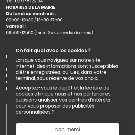
Tel : 02 97 51 22 04
HORAIRES DE LA MAIRIE
Du lundi au vendredi :
09h00-12h30 / 13h30-17h00
Samedi :
09h00-12h00 (1er et 3e samedis du mois)
On fait quoi avec les cookies ?
Liens utiles :
Lorsque vous naviguez sur notre site
internet, des informations sont susceptibles
Facebook
d'être enregistrées, ou lues, dans votre
Intramuros
terminal, sous réserve de vos choix.
Office du tourisme
Acceptez-vous le dépôt et la lecture de
Roi Morvan Communauté
cookies afin que nous et nos partenaires
puissions analyser vos centres d'intérêts
pour vous proposer des publicités
Nous contacter
personnalisées ?
NOUS CONTACTER
Non, merci