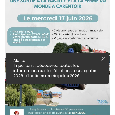
c
o
n
t
e
n
u
Alerte
F
e
Important : découvrez toutes les
r
informations sur les élections municipales
m
2026 :
élections municipales 2026
e
r
l
'
a
l
e
r
t
e
i