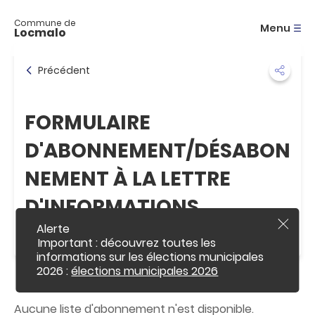
A
c
Commune de
Menu
Locmalo
c
é
d
Précédent
e
r
a
FORMULAIRE
u
m
D'ABONNEMENT/DÉSABON
e
n
NEMENT À LA LETTRE
u
A
D'INFORMATIONS
c
c
Alerte
é
F
e
Important : découvrez toutes les
d
r
informations sur les élections municipales
e
m
2026 :
élections municipales 2026
r
e
r
a
l
u
'
Aucune liste d'abonnement n'est disponible.
a