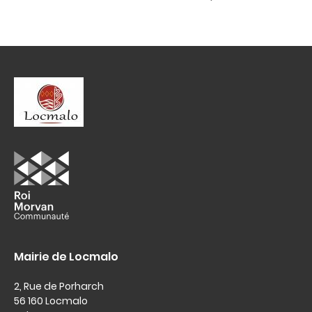
c
l
o
e
n
r
t
t
e
e
i
n
n
u
f
o
Mairie de Locmalo
2, Rue de Porharch
56 160 Locmalo