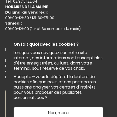
Tel : 02 97 51 22 04
HORAIRES DE LA MAIRIE
Du lundi au vendredi :
09h00-12h30 / 13h30-17h00
Samedi :
09h00-12h00 (1er et 3e samedis du mois)
On fait quoi avec les cookies ?
Liens utiles :
Lorsque vous naviguez sur notre site
internet, des informations sont susceptibles
Facebook
d'être enregistrées, ou lues, dans votre
Intramuros
terminal, sous réserve de vos choix.
Office du tourisme
Acceptez-vous le dépôt et la lecture de
Roi Morvan Communauté
cookies afin que nous et nos partenaires
puissions analyser vos centres d'intérêts
pour vous proposer des publicités
Nous contacter
personnalisées ?
NOUS CONTACTER
Non, merci