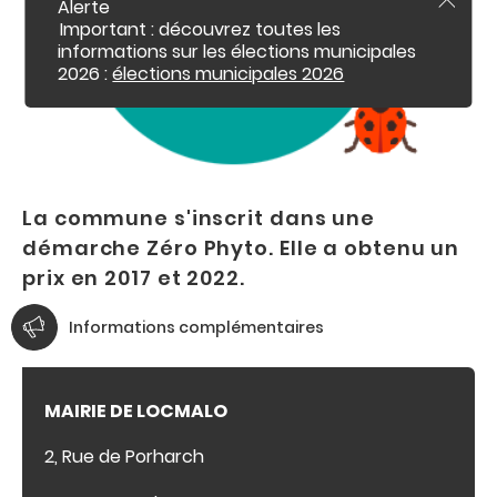
c
Alerte
F
o
e
Important : découvrez toutes les
r
n
informations sur les élections municipales
m
t
2026 :
élections municipales 2026
e
e
r
l
n
'
u
a
l
e
r
t
La commune s'inscrit dans une
e
i
démarche Zéro Phyto. Elle a obtenu un
n
prix en 2017 et 2022.
f
o
Informations complémentaires
MAIRIE DE LOCMALO
2, Rue de Porharch