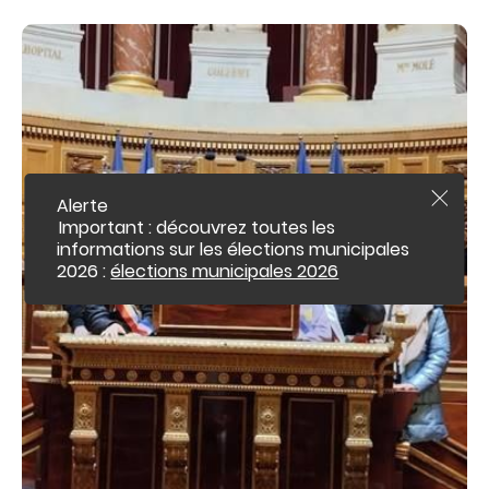
c
o
n
t
e
n
u
Alerte
F
e
Important : découvrez toutes les
r
informations sur les élections municipales
m
2026 :
élections municipales 2026
e
r
l
'
a
l
e
r
t
e
i
n
f
o