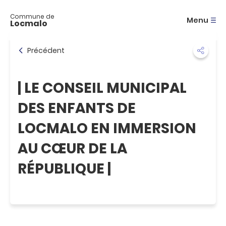
A
c
Commune de
Menu
Locmalo
c
é
d
Précédent
e
r
a
| LE CONSEIL MUNICIPAL
u
m
DES ENFANTS DE
e
n
LOCMALO EN IMMERSION
u
A
AU CŒUR DE LA
c
c
RÉPUBLIQUE |
é
d
e
r
a
u