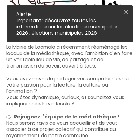
c
o
n
Alerte
F
t
e
Important : découvrez toutes les
r
e
informations sur les élections municipales
m
n
2026 :
élections municipales 2026
e
u
r
l
La Mairie de Locmalo a récemment réaménagé les
'
a
locaux de la médiathèque, avec l’ambition d’en faire
l
un véritable lieu de vie, de partage et de
e
transmission du savoir, ouvert à tous.
r
t
e
Vous avez envie de partager vos compétences ou
i
votre passion pour la lecture, la culture ou
n
f
l’animation ?
o
Vous êtes dynamique, curieux, et souhaitez vous
impliquer dans la vie locale ?
👉
Rejoignez l’équipe de la médiathèque !
Nous serons ravis de vous accueillir et de vous
associer à ce projet collectif qui contribue au
rayonnement de notre commune.