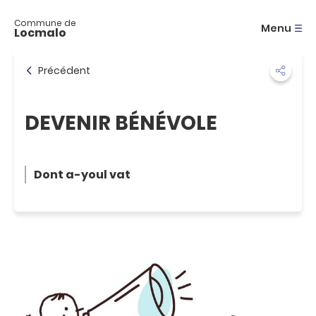
A
c
Commune de
Menu
Locmalo
c
é
d
Précédent
e
r
a
DEVENIR BÉNÉVOLE
u
m
e
n
Dont a-youl vat
u
A
c
c
é
d
e
r
a
u