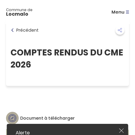
A
c
Commune de
Menu
Locmalo
c
é
d
Précédent
e
r
a
COMPTES RENDUS DU CME
u
m
2026
e
n
u
A
c
c
é
d
e
r
Document à télécharger
a
u
Alerte
F