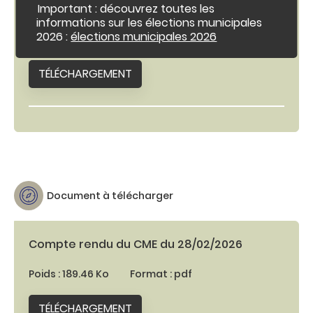
c
e
Important : découvrez toutes les
Compte rendu du CME du 10-01-2026
o
r
informations sur les élections municipales
n
m
2026 :
élections municipales 2026
e
Poids : 69.36 Ko
Format : pdf
t
r
e
l
n
'
TÉLÉCHARGEMENT
a
u
l
e
r
t
e
i
n
f
o
Document à télécharger
Compte rendu du CME du 28/02/2026
Poids : 189.46 Ko
Format : pdf
TÉLÉCHARGEMENT