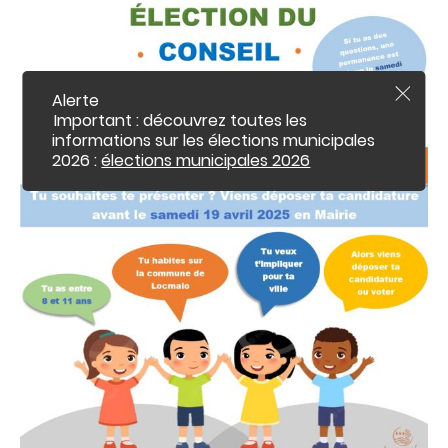
c
o
n
t
e
Alerte
n
F
e
Important : découvrez toutes les
u
r
informations sur les élections municipales
m
2026 :
élections municipales 2026
e
r
l
'
a
l
e
r
t
e
i
n
f
o