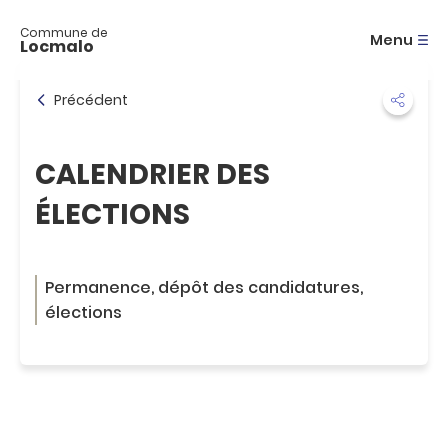
A
c
Commune de
Menu
Locmalo
c
é
d
Précédent
e
r
a
CALENDRIER DES
u
m
ÉLECTIONS
e
n
u
A
Permanence, dépôt des candidatures,
c
c
élections
é
d
e
r
a
u